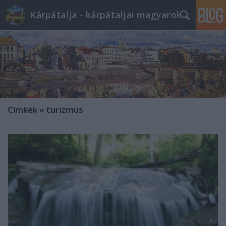
Kárpátalja - kárpátaljai magyarok
Címkék
»
turizmus