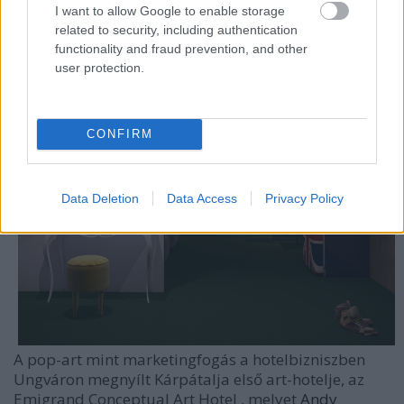
Emigrand Art Hotel nyílt Ungváron
I want to allow Google to enable storage
related to security, including authentication
HChoba
•
2016. november 27.
0
functionality and fraud prevention, and other
user protection.
CONFIRM
Data Deletion
Data Access
Privacy Policy
A pop-art mint marketingfogás a hotelbizniszben
Ungváron
megnyílt
Kárpátalja
első
art-hotelje, az
Emigrand Conceptual Art Hotel
, melyet
Andy