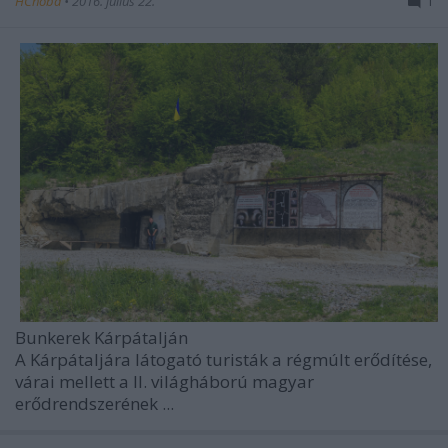
HChoba
•
2016. július 22.
1
Bunkerek Kárpátalján
A
Kárpátaljára látogató turisták
a régmúlt erődítése,
várai mellett a
II. világháború magyar
erődrendszerének
...