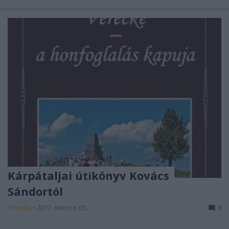
Kárpátaljai útikönyv Kovács
Sándortól
HChoba
•
2017. március 03.
0