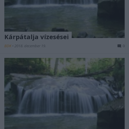
Kárpátalja vízesései
BDK
•
2018. december 19.
0