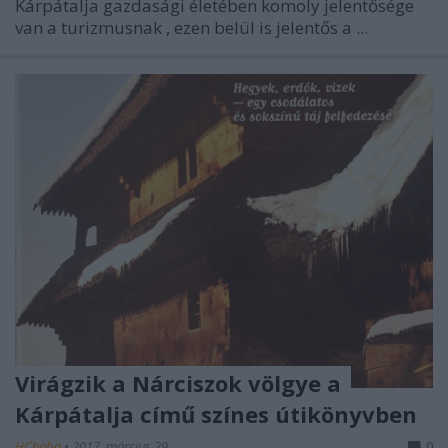
Kárpátalja gazdasági életében komoly jelentősége
van a
turizmusnak
, ezen belül is jelentős a
...
Virágzik a Nárciszok völgye a
Kárpátalja című színes útikönyvben
HChoba
•
2017. március 29.
0