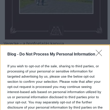
Verecke – a honfoglalás kapuja
2015-ben jelent meg
Kovács Sándor
legújabb
kárpátaljai útikönyve
Verecke a honfoglalás kapuja
Blog -
Do Not Process My Personal Information
címmel, mely
...
If you wish to opt-out of the sale, sharing to third parties, or
processing of your personal or sensitive information for
targeted advertising by us, please use the below opt-out
section to confirm your selection. Please note that after your
opt-out request is processed you may continue seeing
interest-based ads based on personal information utilized by
us or personal information disclosed to third parties prior to
your opt-out. You may separately opt-out of the further
disclosure of your personal information by third parties on the