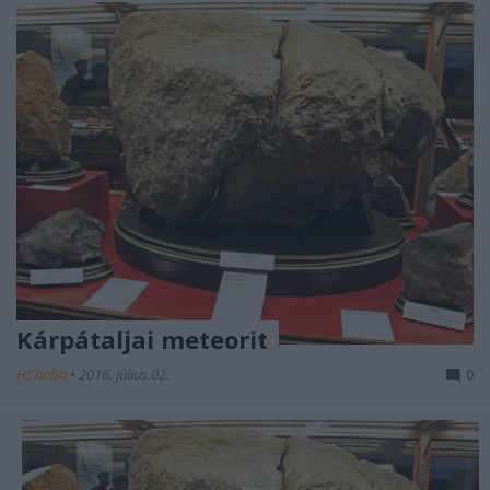
Kárpátaljai meteorit
HChoba
•
2016. július 02.
0