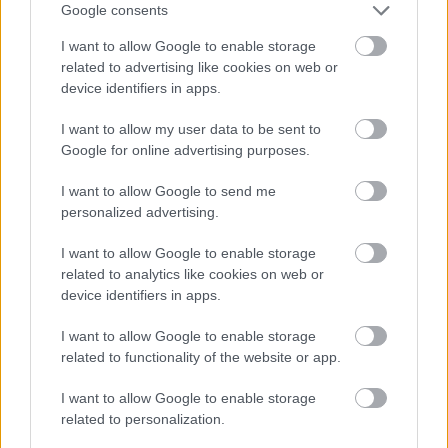
Google consents
I want to allow Google to enable storage
Szállás a Kárpátokban, Fülöpfalván
related to advertising like cookies on web or
A
Kárpátok hegyei
remek téli kikapcsolódási
device identifiers in apps.
lehetőségeket nyújtanak a
síelést kedvelő turisták ...
I want to allow my user data to be sent to
Google for online advertising purposes.
I want to allow Google to send me
personalized advertising.
I want to allow Google to enable storage
related to analytics like cookies on web or
device identifiers in apps.
I want to allow Google to enable storage
related to functionality of the website or app.
I want to allow Google to enable storage
related to personalization.