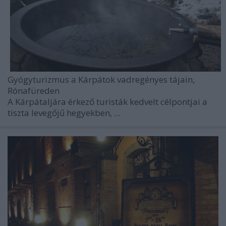
Gyógyturizmus a Kárpátok vadregényes tájain,
Rónafüreden
A
Kárpátaljára érkező turisták
kedvelt célpontjai a
tiszta levegőjű hegyekben, ...