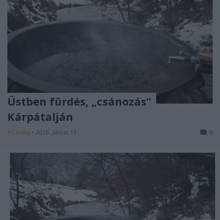
Üstben fürdés, „csánozás”
Kárpátalján
HChoba
•
2016. június 11.
0