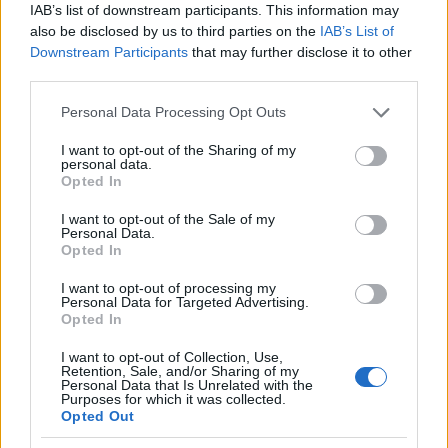
IAB’s list of downstream participants. This information may
also be disclosed by us to third parties on the
IAB’s List of
Downstream Participants
that may further disclose it to other
third parties.
Please note that this website/app uses one or more Google
Personal Data Processing Opt Outs
services and may gather and store information including but
Kárpátaljai turizmus: Grand Hotel
not limited to your visit or usage behaviour. You may click to
I want to opt-out of the Sharing of my
personal data.
grant or deny consent to Google and its third-party tags to
Pilipec
Opted In
use your data for below specified purposes in below Google
HChoba
•
2017. január 19.
0
consent section.
I want to opt-out of the Sale of my
Personal Data.
Opted In
I want to opt-out of processing my
Personal Data for Targeted Advertising.
Opted In
I want to opt-out of Collection, Use,
Retention, Sale, and/or Sharing of my
Personal Data that Is Unrelated with the
Purposes for which it was collected.
Opted Out