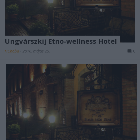
Ungvárszkij Etno-wellness Hotel
HChoba
•
2016. május 25.
0