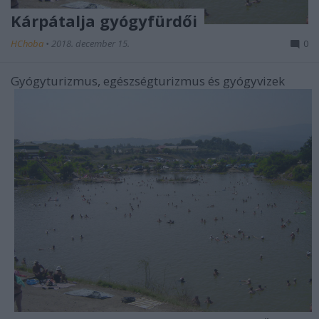
Kárpátalja gyógyfürdői
HChoba
•
2018. december 15.
0
Gyógyturizmus, egészségturizmus és gyógyvizek