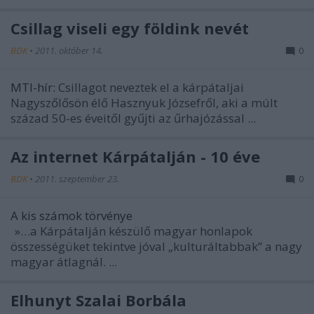
Csillag viseli egy földink nevét
BDK
•
2011. október 14.
0
MTI-hír:
Csillagot neveztek el a kárpátaljai
Nagyszőlősön élő Hasznyuk Józsefről, aki a múlt
század 50-es éveitől gyűjti az űrhajózással ...
Az internet Kárpátalján - 10 éve
BDK
•
2011. szeptember 23.
0
A kis számok törvénye
»…a Kárpátalján készülő magyar honlapok
összességüket tekintve jóval „kulturáltabbak” a nagy
magyar átlagnál. ...
Elhunyt Szalai Borbála