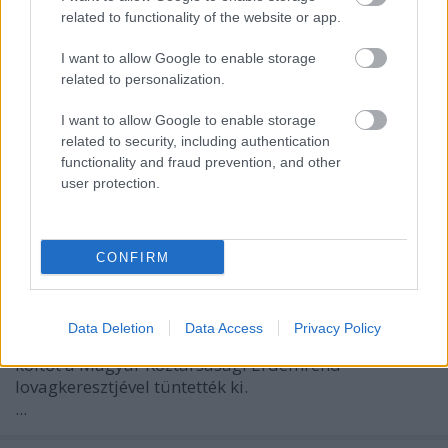
related to functionality of the website or app.
a feledhetetlen Drávai Gizella, sokunk Gizi nénije, a
legendás beregszászi pedagógus (1911.05.07-
I want to allow Google to enable storage
1981.08.28). ...
related to personalization.
Vidnyánszky a Kossuth-díjasok közt
I want to allow Google to enable storage
related to security, including authentication
BDK
•
2011. március 15.
0
functionality and fraud prevention, and other
user protection.
Hír
60 éves Vári Fábián László
CONFIRM
BDK
•
2011. március 07.
0
Data Deletion
Data Access
Privacy Policy
1951. március 16-án született Vári Fábián László. A
költőt a Magyar Köztársasági Érdemrend
lovagkeresztjével tüntették ki.
...