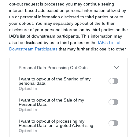
opt-out request is processed you may continue seeing
interest-based ads based on personal information utilized by
us or personal information disclosed to third parties prior to
your opt-out. You may separately opt-out of the further
Szalai Borbála
disclosure of your personal information by third parties on the
1926-2011
IAB’s list of downstream participants. This information may
Életének 86. évében ungvári otthonában hosszas
also be disclosed by us to third parties on the
IAB’s List of
betegség után aug. 7-én elhunyt
Downstream Participants
that may further disclose it to other
Szalai Borbála költő, gyermekíró, ...
third parties.
Please note that this website/app uses one or more Google
Personal Data Processing Opt Outs
Az Ung-parti bulváron
services and may gather and store information including but
not limited to your visit or usage behaviour. You may click to
I want to opt-out of the Sharing of my
BDK
•
2011. augusztus 03.
0
personal data.
grant or deny consent to Google and its third-party tags to
Opted In
use your data for below specified purposes in below Google
Nem mindennapos esemény, ha az ukrán elnök
consent section.
I want to opt-out of the Sale of my
Ungvárra látogat. Volt is előtte nagy sürgés-forgás,
Personal Data.
Opted In
készülődés. Gyorsmunkában csinosítgatták a ...
I want to opt-out of processing my
Personal Data for Targeted Advertising.
Határtalan-Munkács
Opted In