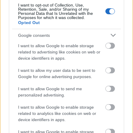
BDK
•
2011. június 01.
0
I want to opt-out of Collection, Use,
Retention, Sale, and/or Sharing of my
Personal Data that Is Unrelated with the
Négy napos kulturális zarándoklat az ezerarcú
Purposes for which it was collected.
Kárpátaljára a Magyar Zsidó Kulturális Egyesület
Opted Out
szervezésében - 2011. június 23-26. között:
...
Google consents
I want to allow Google to enable storage
related to advertising like cookies on web or
100 éve született Drávai Gizella
device identifiers in apps.
BDK
•
2011. május 09.
0
I want to allow my user data to be sent to
Google for online advertising purposes.
I want to allow Google to send me
personalized advertising.
I want to allow Google to enable storage
related to analytics like cookies on web or
device identifiers in apps.
A napokban lenne száz esztendős
I want to allow Google to enable storage