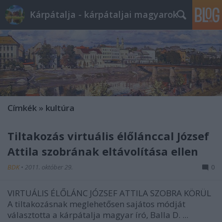
Kárpátalja - kárpátaljai magyarok
Címkék
»
kultúra
Tiltakozás virtuális élőlánccal József
Attila szobrának eltávolítása ellen
BDK
•
2011. október 29.
0
VIRTUÁLIS ÉLŐLÁNC JÓZSEF ATTILA SZOBRA KÖRÜL
A tiltakozásnak meglehetősen sajátos módját
választotta a kárpátalja magyar író, Balla D. ...