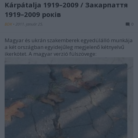
Kárpátalja 1919–2009 / Закарпаття
1919–2009 років
BDK
•
2011. január 25.
0
Magyar és ukrán szakemberek egyedülálló munkája
a két országban egyidejűleg megjelenő kétnyelvű
ikerkötet. A magyar verzió fülszövege: