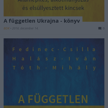
A független Ukrajna - könyv
BDK
•
2016. december 14.
0