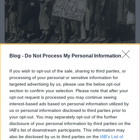
Blog -
Do Not Process My Personal Information
If you wish to opt-out of the sale, sharing to third parties, or
processing of your personal or sensitive information for
targeted advertising by us, please use the below opt-out
section to confirm your selection. Please note that after your
opt-out request is processed you may continue seeing
Megjelent az MTA Társadalomtudományi
interest-based ads based on personal information utilized by
Kutatóközpont ...
us or personal information disclosed to third parties prior to
your opt-out. You may separately opt-out of the further
disclosure of your personal information by third parties on the
Szűkülhet a kisebbségek
IAB’s list of downstream participants. This information may
nyelvhasználati joga
also be disclosed by us to third parties on the
IAB’s List of