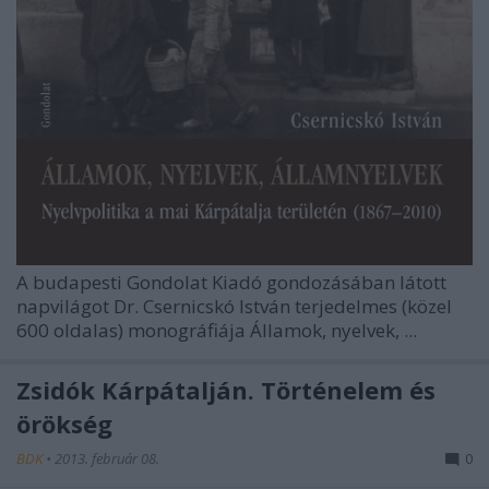
A budapesti Gondolat Kiadó gondozásában látott
napvilágot Dr. Csernicskó István terjedelmes (közel
600 oldalas) monográfiája
Államok, nyelvek, ...
Zsidók Kárpátalján. Történelem és
örökség
BDK
•
2013. február 08.
0