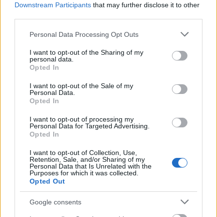
Downstream Participants
that may further disclose it to other
BDK
•
2014. július 16.
0
third parties.
Please note that this website/app uses one or more Google
Az ukrán törvényhozás magyar képviselője szerint
Personal Data Processing Opt Outs
services and may gather and store information including but
szűkülhet a kisebbségek nyelvhasználati joga
not limited to your visit or usage behaviour. You may click to
I want to opt-out of the Sharing of my
Ukrajnában
personal data.
grant or deny consent to Google and its third-party tags to
Az új alkotmánymódosítás ...
Opted In
use your data for below specified purposes in below Google
consent section.
I want to opt-out of the Sale of my
Ukrajna és a magyar mellszélesség
Personal Data.
Opted In
BDK
•
2014. július 06.
0
I want to opt-out of processing my
Personal Data for Targeted Advertising.
A sajtóhírekben nem esik szó arról, hogy Németh
Opted In
Zsolt
, az Országgyűlés külügyi bizottságának elnöke
I want to opt-out of Collection, Use,
utalt volna
Orbán Viktor korábbi ...
Retention, Sale, and/or Sharing of my
Personal Data that Is Unrelated with the
Purposes for which it was collected.
Opted Out
Google consents