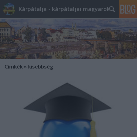
Kárpátalja - kárpátaljai magyarok
Címkék
»
kisebbség