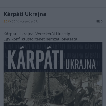
...
Kárpáti Ukrajna
BDK
•
2014. november 27.
0
Kárpáti Ukrajna: Vereckétől Husztig
Egy konfliktustörténet nemzeti olvasatai