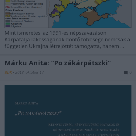
Mint ismeretes, az 1991-es népszavazáson
Kárpátalja lakosságának döntő többsége nemcsak a
független Ukrajna létrejöttét támogatta, hanem ...
Márku Anita: "Po zákárpátszki"
BDK
•
2013. október 17.
0