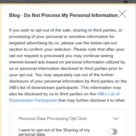
HChoba
•
2016. június 11.
0
Blog -
Do Not Process My Personal Information
If you wish to opt-out of the sale, sharing to third parties, or
processing of your personal or sensitive information for
targeted advertising by us, please use the below opt-out
section to confirm your selection. Please note that after your
opt-out request is processed you may continue seeing
interest-based ads based on personal information utilized by
us or personal information disclosed to third parties prior to
your opt-out. You may separately opt-out of the further
disclosure of your personal information by third parties on the
IAB’s list of downstream participants. This information may
also be disclosed by us to third parties on the
IAB’s List of
Downstream Participants
that may further disclose it to other
Gyógyturizmus a Kárpátok vadregényes tájain,
third parties.
Rónafüreden
A
Kárpátaljára érkező turisták
kedvelt célpontjai a
Please note that this website/app uses one or more Google
Personal Data Processing Opt Outs
tiszta levegőjű hegyekben, ...
services and may gather and store information including but
not limited to your visit or usage behaviour. You may click to
I want to opt-out of the Sharing of my
personal data.