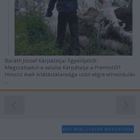
Baráth József Kárpátaljai figyelőjéből:
Megszabadul-e valaha Kárpátalja a Premixtől?
Hosszú évek kilátástalansága után végre elmozdulás
...
SÜTI BEÁLLÍTÁSOK MÓDOSÍTÁSA