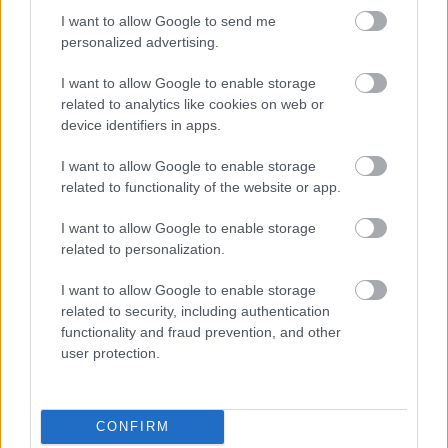
I want to allow Google to send me
personalized advertising.
I want to allow Google to enable storage
related to analytics like cookies on web or
device identifiers in apps.
I want to allow Google to enable storage
related to functionality of the website or app.
I want to allow Google to enable storage
related to personalization.
Ungváron találták ki az Etno-Wellness-t?
I want to allow Google to enable storage
Ungvár
egyik kuriózuma az óváros peremén
related to security, including authentication
található hotel. A magyar megnevezésével bajban
functionality and fraud prevention, and other
vagyok, mivel ...
user protection.
Gyógyvizek Kárpátalján
BDK
•
2012. március 20.
0
CONFIRM