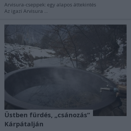
Arvisura-cseppek: egy alapos áttekintés
Az igazi Arvisura ...
Üstben fürdés, „csánozás”
Kárpátalján