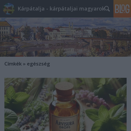
Kárpátalja - kárpátaljai magyarok
Címkék
»
egészség