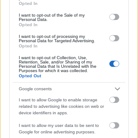
grant or deny consent to Google and its third-party tags to
Opted In
use your data for below specified purposes in below Google
consent section.
I want to opt-out of the Sale of my
Personal Data.
Opted In
I want to opt-out of processing my
Personal Data for Targeted Advertising.
Opted In
I want to opt-out of Collection, Use,
Retention, Sale, and/or Sharing of my
Personal Data that Is Unrelated with the
Purposes for which it was collected.
Opted Out
Google consents
Ungvárszkij Etno-wellness Hotel
I want to allow Google to enable storage
related to advertising like cookies on web or
HChoba
•
2016. május 25.
0
device identifiers in apps.
I want to allow my user data to be sent to
Google for online advertising purposes.