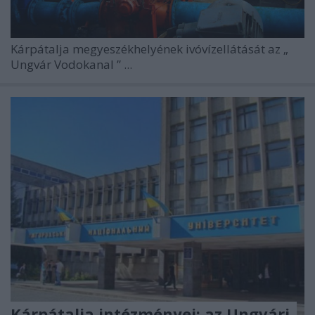
Kárpátalja megyeszékhelyének
ivóvízellátását
az „
Ungvár Vodokanal
” ...
Kárpátalja intézményei: az Ungvári