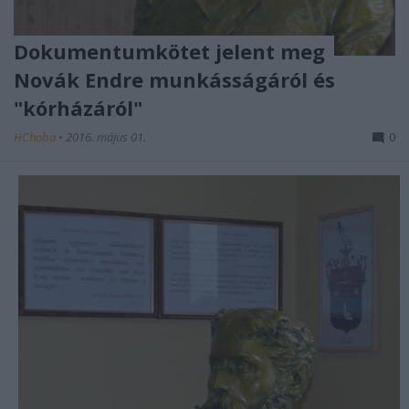
Dokumentumkötet jelent meg
Novák Endre munkásságáról és
"kórházáról"
HChoba
•
2016. május 01.
0