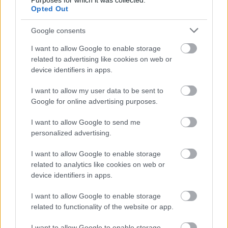
Purposes for which it was collected.
Opted Out
Google consents
I want to allow Google to enable storage
related to advertising like cookies on web or
device identifiers in apps.
I want to allow my user data to be sent to
Google for online advertising purposes.
I want to allow Google to send me
personalized advertising.
Kárpátalja oktatási intézményei: a
I want to allow Google to enable storage
Drugeth Gimnázium
related to analytics like cookies on web or
device identifiers in apps.
HChoba
•
2016. december 30.
0
I want to allow Google to enable storage
related to functionality of the website or app.
I want to allow Google to enable storage