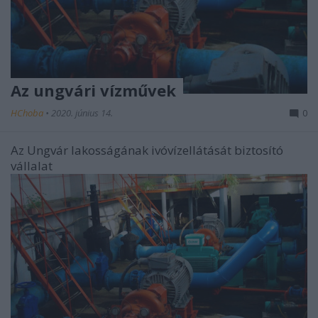
Az ungvári vízművek
HChoba
•
2020. június 14.
0
Az Ungvár lakosságának ivóvízellátását biztosító
vállalat