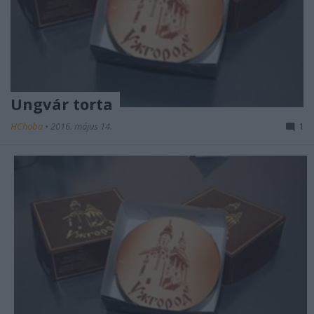
Ungvár torta
HChoba
•
2016. május 14.
1