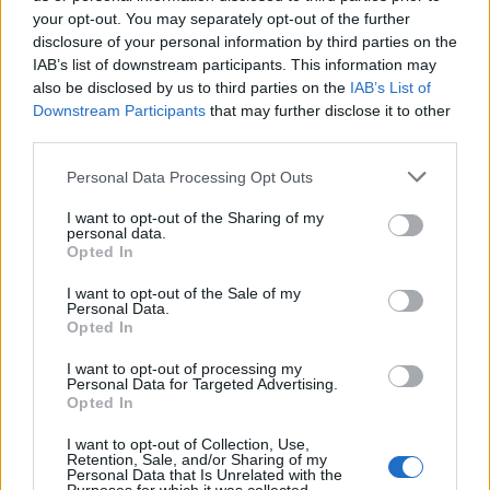
your opt-out. You may separately opt-out of the further
disclosure of your personal information by third parties on the
IAB’s list of downstream participants. This information may
also be disclosed by us to third parties on the
IAB’s List of
Downstream Participants
that may further disclose it to other
third parties.
Please note that this website/app uses one or more Google
Personal Data Processing Opt Outs
services and may gather and store information including but
not limited to your visit or usage behaviour. You may click to
I want to opt-out of the Sharing of my
personal data.
grant or deny consent to Google and its third-party tags to
Opted In
use your data for below specified purposes in below Google
consent section.
I want to opt-out of the Sale of my
Personal Data.
Opted In
Hangos könyvekkel és kávéval az olvasók kegyeiért
I want to opt-out of processing my
Personal Data for Targeted Advertising.
A
Potusnyák Fedir Kárpátaljai Területi Univerzális
Opted In
Tudományos Könyvtár Magyar és Idegen ...
I want to opt-out of Collection, Use,
Retention, Sale, and/or Sharing of my
Personal Data that Is Unrelated with the