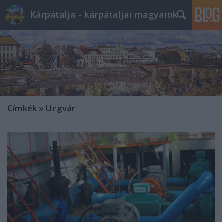
Kárpátalja - kárpátaljai magyarok
Címkék
»
Ungvár