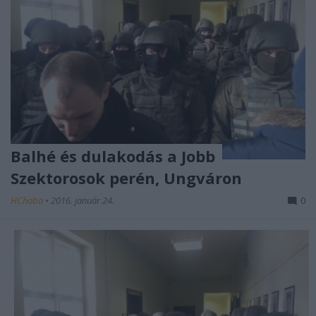
Balhé és dulakodás a Jobb
Szektorosok perén, Ungváron
HChoba
•
2016. január 24.
0