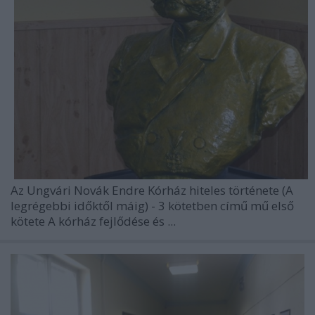
Az Ungvári Novák Endre Kórház hiteles története (A
legrégebbi időktől máig) - 3 kötetben
című mű első
kötete
A kórház fejlődése és ...