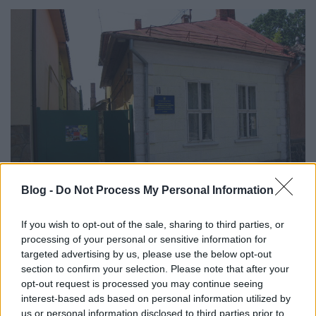
Blog -
Do Not Process My Personal Information
Kárpátalja intézményei: a megyei
If you wish to opt-out of the sale, sharing to third parties, or
processing of your personal or sensitive information for
könyvtár magyar és idegen nyelvű
targeted advertising by us, please use the below opt-out
osztálya
section to confirm your selection. Please note that after your
opt-out request is processed you may continue seeing
HChoba
•
2017. február 03.
0
interest-based ads based on personal information utilized by
us or personal information disclosed to third parties prior to