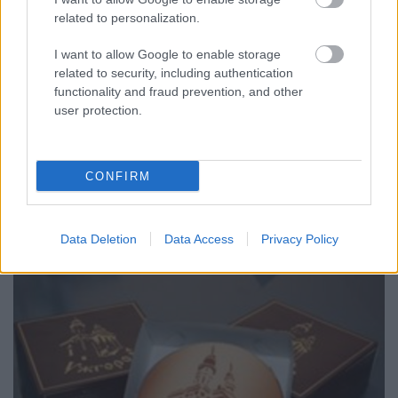
related to personalization.
I want to allow Google to enable storage
related to security, including authentication
functionality and fraud prevention, and other
user protection.
Gimnázium és elemi iskola Ungváron
A
kárpátaljai oktatás
egyik legpatinásabb
CONFIRM
intézményét 1613-ban alapította
Drugeth György,
eredetileg
...
Data Deletion
Data Access
Privacy Policy