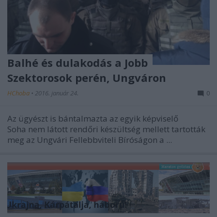
Balhé és dulakodás a Jobb
Szektorosok perén, Ungváron
HChoba
•
2016. január 24.
0
Az ügyészt is bántalmazta az egyik képviselő
Soha nem látott rendőri készültség mellett tartották
meg az
Ungvári Fellebbviteli Bíróságon
a ...