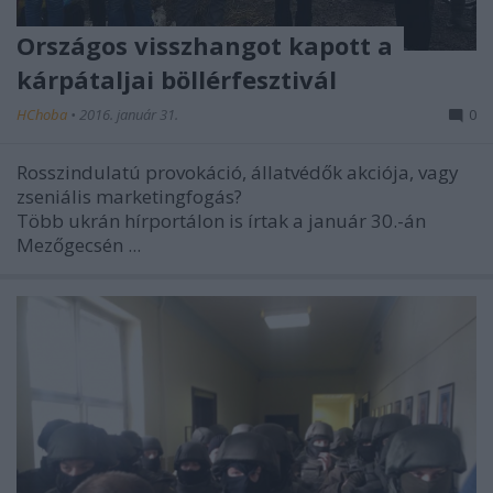
Országos visszhangot kapott a
kárpátaljai böllérfesztivál
HChoba
•
2016. január 31.
0
Rosszindulatú provokáció, állatvédők akciója, vagy
zseniális marketingfogás?
Több
ukrán hírportálon
is írtak a január 30.-án
Mezőgecsén
...