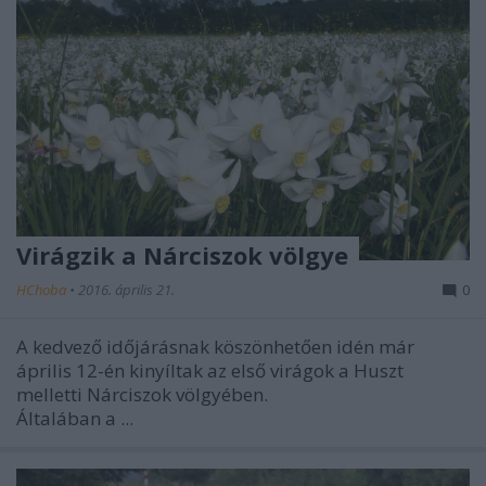
Virágzik a Nárciszok völgye
HChoba
•
2016. április 21.
0
A kedvező időjárásnak köszönhetően idén már
április 12-én kinyíltak az első virágok a Huszt
melletti Nárciszok völgyében.
Általában a ...