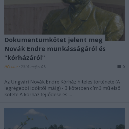
Dokumentumkötet jelent meg
Novák Endre munkásságáról és
"kórházáról"
HChoba
•
2016. május 01.
0
Az Ungvári Novák Endre Kórház hiteles története (A
legrégebbi időktől máig) - 3 kötetben
című mű első
kötete
A kórház fejlődése és ...