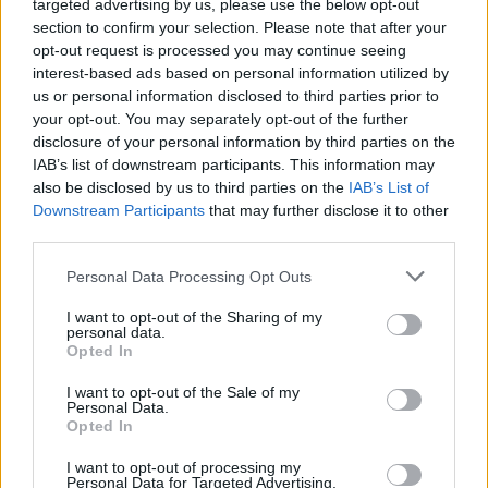
targeted advertising by us, please use the below opt-out
section to confirm your selection. Please note that after your
opt-out request is processed you may continue seeing
interest-based ads based on personal information utilized by
us or personal information disclosed to third parties prior to
your opt-out. You may separately opt-out of the further
disclosure of your personal information by third parties on the
IAB’s list of downstream participants. This information may
also be disclosed by us to third parties on the
IAB’s List of
Downstream Participants
that may further disclose it to other
third parties.
Please note that this website/app uses one or more Google
Personal Data Processing Opt Outs
services and may gather and store information including but
not limited to your visit or usage behaviour. You may click to
I want to opt-out of the Sharing of my
personal data.
grant or deny consent to Google and its third-party tags to
Opted In
use your data for below specified purposes in below Google
Utcanévváltozások Ungváron a
consent section.
I want to opt-out of the Sale of my
„dekommunizáció” jegyében
Personal Data.
Opted In
HChoba
•
2016. március 21.
0
I want to opt-out of processing my
Personal Data for Targeted Advertising.