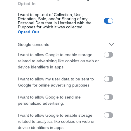
Opted In
Kárpátaljai érdekességek: Lenon utca?
Kárpátalján
új erőre kapott a „
dekommunizáció
”,
I want to opt-out of Collection, Use,
azaz a szovjet időszakból maradt utcanevek ...
Retention, Sale, and/or Sharing of my
Personal Data that Is Unrelated with the
Purposes for which it was collected.
Opted Out
Google consents
I want to allow Google to enable storage
related to advertising like cookies on web or
device identifiers in apps.
I want to allow my user data to be sent to
Google for online advertising purposes.
I want to allow Google to send me
personalized advertising.
I want to allow Google to enable storage
Minden orosz céget betiltatnak
related to analytics like cookies on web or
device identifiers in apps.