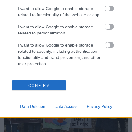
HChoba
•
2016. február 26.
1
I want to allow Google to enable storage
Nem csak az orosz kamionokat, minden orosz
related to functionality of the website or app.
érdekeltségű céget és vállalkozást blokád alá
I want to allow Google to enable storage
szeretnének vonni a Jobb Szektor kárpátaljai tagjai
-
related to personalization.
...
I want to allow Google to enable storage
related to security, including authentication
functionality and fraud prevention, and other
user protection.
CONFIRM
Data Deletion
Data Access
Privacy Policy