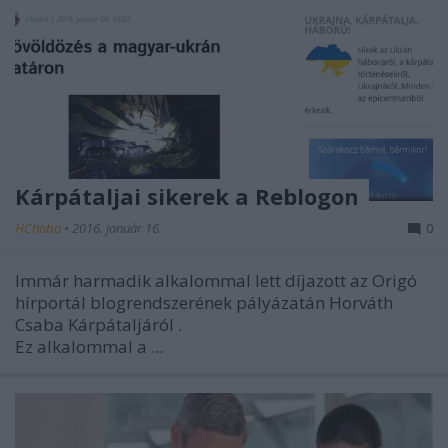
Kárpátaljai sikerek a Reblogon
HChoba
•
2016. január 16.
0
Immár harmadik alkalommal lett díjazott az Origó
hírportál blogrendszerének pályázatán
Horváth
Csaba
Kárpátaljáról
.
Ez alkalommal a ...