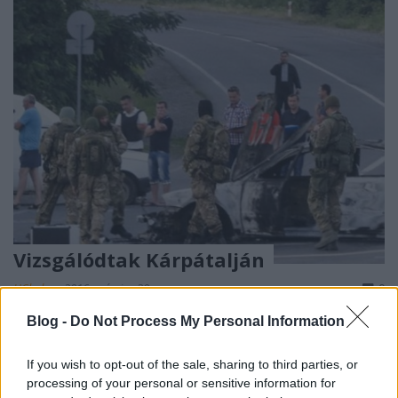
Vizsgálódtak Kárpátalján
HChoba
•
2016. március 30.
0
Blog -
Do Not Process My Personal Information
Nyilvánosságra hozták a munkácsi lövöldözést
vizsgáló parlamenti bizottság jelentését
If you wish to opt-out of the sale, sharing to third parties, or
Megtudhatja mindenki azt, ami rá tartozik: semmit.
processing of your personal or sensitive information for
A ...