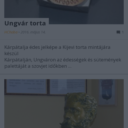
Ungvár torta
HChoba
•
2016. május 14.
1
Kárpátalja édes jelképe a Kijevi torta mintájára
készül
Kárpátalján, Ungváron
az édességek és sütemények
palettáját a szovjet időkben ...