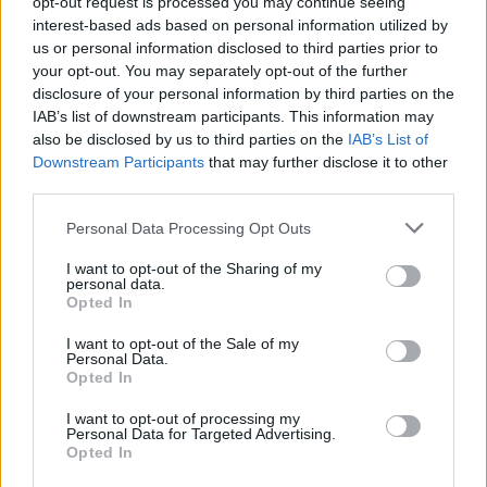
opt-out request is processed you may continue seeing
interest-based ads based on personal information utilized by
us or personal information disclosed to third parties prior to
your opt-out. You may separately opt-out of the further
disclosure of your personal information by third parties on the
IAB’s list of downstream participants. This information may
also be disclosed by us to third parties on the
IAB’s List of
Downstream Participants
that may further disclose it to other
third parties.
Please note that this website/app uses one or more Google
Personal Data Processing Opt Outs
services and may gather and store information including but
not limited to your visit or usage behaviour. You may click to
I want to opt-out of the Sharing of my
personal data.
grant or deny consent to Google and its third-party tags to
Opted In
use your data for below specified purposes in below Google
consent section.
Kárpátaljai szólások és közmondások
I want to opt-out of the Sale of my
Personal Data.
Opted In
HChoba
•
2019. március 09.
0
I want to opt-out of processing my
Personal Data for Targeted Advertising.
Vízzel és ivással kapcsolatos népi bölcsességek
Opted In
Megjelent a
Kárpátalján
használt népi frazémákat
bemutató kötet. A
Horváth Katalin
...