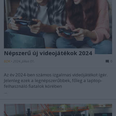
Népszerű új videojátékok 2024
BDK
•
2024. július 01.
0
Az év 2024-ben számos izgalmas videójátékot ígér.
Jelenleg ezek a legnépszerűbbek, főleg a laptop-
felhasználó fiatalok körében
...