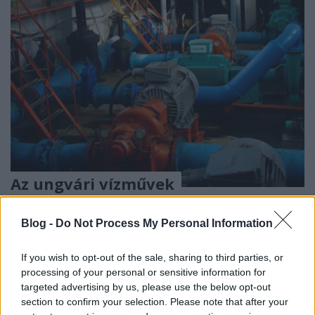
Az ungvári vízművek
HChoba
•
2020. június 14.
0
Blog -
Do Not Process My Personal Information
Az Ungvár lakosságának ivóvízellátását biztosító
vállalat
If you wish to opt-out of the sale, sharing to third parties, or
Kárpátalja megyeszékhelyének
ivóvízellátását
az „
processing of your personal or sensitive information for
targeted advertising by us, please use the below opt-out
Ungvár Vodokanal
” ...
section to confirm your selection. Please note that after your