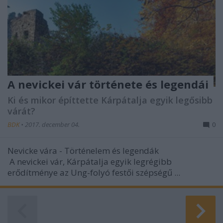
A nevickei vár története és legendái
Ki és mikor építtette Kárpátalja egyik legősibb
várát?
BDK
•
2017. december 04.
0
Nevicke vára - Történelem és legendák
A nevickei vár, Kárpátalja egyik legrégibb
erődítménye az Ung-folyó festői szépségű ...