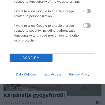
related to functionality of the website or app.
rendelkező Kárpátalját okkal nevezhetnénk a 10 000
folyó földjének, hiszen forrásainak, ...
I want to allow Google to enable storage
related to personalization.
I want to allow Google to enable storage
related to security, including authentication
functionality and fraud prevention, and other
user protection.
CONFIRM
Data Deletion
Data Access
Privacy Policy
Kárpátalja gyógyfürdői
HChoba
•
2018. december 15.
0