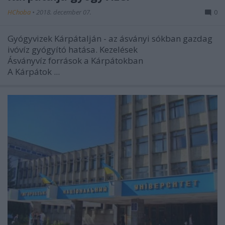
HChoba
•
2018. december 07.
0
Gyógyvizek Kárpátalján - az ásványi sókban gazdag
ivóvíz gyógyító hatása. Kezelések
Ásványvíz források a Kárpátokban
A
Kárpátok
...