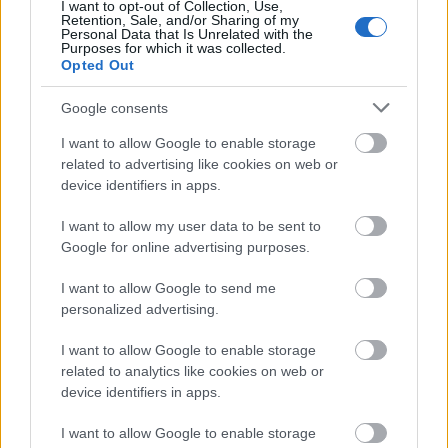
I want to opt-out of Collection, Use,
Retention, Sale, and/or Sharing of my
Personal Data that Is Unrelated with the
Purposes for which it was collected.
Opted Out
Google consents
I want to allow Google to enable storage
related to advertising like cookies on web or
device identifiers in apps.
I want to allow my user data to be sent to
Google for online advertising purposes.
I want to allow Google to send me
personalized advertising.
Kárpátalja vízesései
I want to allow Google to enable storage
related to analytics like cookies on web or
BDK
•
2018. december 19.
0
device identifiers in apps.
I want to allow Google to enable storage
A változatos domborzati és vízrajzi sajátosságokkal