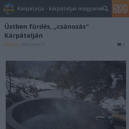
Kárpátalja - kárpátaljai magyarok
Üstben fürdés, „csánozás”
Kárpátalján
HChoba
•
2016. június 11.
0