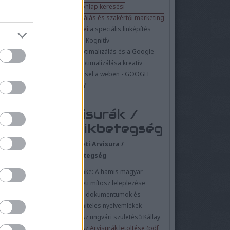
Sűrű...
Újak:
a honlap keresési
optimalizálás és szakértői marketing
módszerei
a speciális linképítés
területén. Kognitív
honlapoptimalizálás és a Google-
tézményei: az
kereső optimalizálása kreatív
zeti Egyetem
ar Oktatási-
linképítéssel a weben - GOOGLE
os Intézete
ELSŐ HELY
nyelvű felsőfokú
Ungvári Nemzeti
Arvisurák /
agyar Oktatási-
e (UMOTI) 2008.
Pánikbetegség
ött létre, akkori
yar Tannyelvű...
Az eredeti Arvisura /
Pánikbetegség
Film remake: A hamis magyar
őstörténeti mítosz leleplezése
régészeti dokumentumok és
 története és
legendái
valóban hiteles nyelvemlékek
 - Történelem és
alapján. Az ungvári születésű Kállay
i vár, Kárpátalja
Labord
Az Arvisurák letöltése (pdf