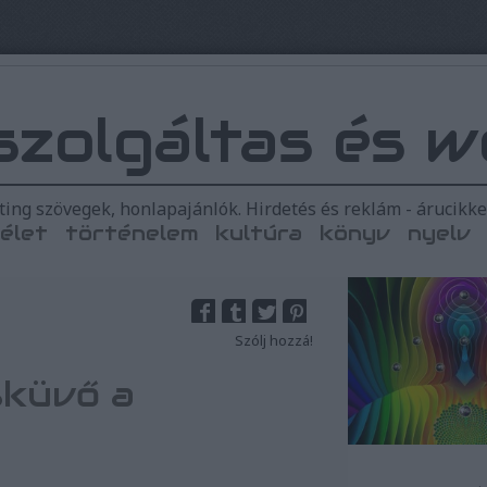
szolgáltas és w
ing szövegek, honlapajánlók. Hirdetés és reklám - árucikk
élet
történelem
kultúra
könyv
nyelv
Szólj hozzá!
sküvő a