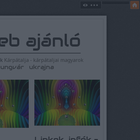
eb ajánló
ek
Kárpátalja - kárpátaljai magyarok
ungvár
ukrajna
Linkek, infók -