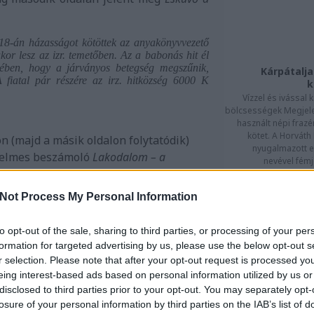
18-án házasságot kötöttek az anyakönyvvezető
akor lesz az izr. temetőben. Az a babonás hit él
kében, hogy a járványos betegség megszűnik,
Kárpátalja
 fiatal pár részére az irz. hitközség 6000 K
k
Vízzel és ivással
bölcsességek Megjele
használt népi fra
kötet. A Horváth 
 (majd a másik oldalon folytatódik)
nyugalmazott 
edelmes beszámoló
Lakodalom – a
nevével fémje
temetőben
[
4
]
címmel, (p. a.) szignóval. Az
ogy az esemény szenzációszámba ment,
Not Process My Personal Information
to opt-out of the sale, sharing to third parties, or processing of your per
Kárpáta
es Kálmántól származó boszorkányokra
formation for targeted advertising by us, please use the below opt-out s
A változatos dombor
y szerint: „Boszorkányokról pedig,
r selection. Please note that after your opt-out request is processed y
sajátosságo
” Az eléggé ironikus hangvételű írásból
eing interest-based ads based on personal information utilized by us or
Kárpátalját okkal n
000 folyó 
emetői esküvő Ungváron, ugyanis 1878-
disclosed to third parties prior to your opt-out. You may separately opt-
forrásainak, folyóin
losure of your personal information by third parties on the IAB’s list of
már tartottak ilyet, s az akkor
száma együttesen