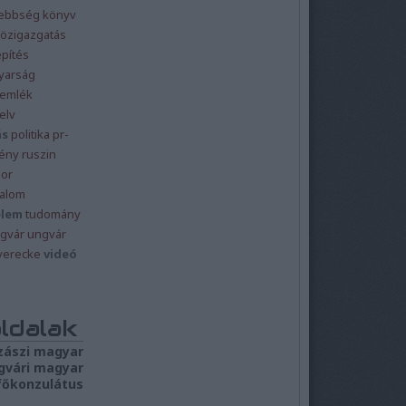
sebbség
könyv
özigazgatás
építés
yarság
emlék
elv
ás
politika
pr-
ény
ruszin
or
dalom
elem
tudomány
gvár
ungvár
verecke
videó
oldalak
zászi magyar
gvári magyar
főkonzulátus