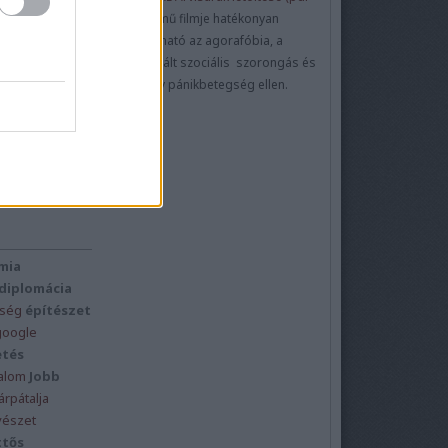
dítménye az Ung-
könyv)
című filmje hatékonyan
ű völgyében, egy
alkalmazható az agorafóbia, a
iklahegy csúcsán
vártól mintegy...
generalizált szociális szorongás és
a kognitív pánikbetegség ellen.
mia
diplomácia
ség
építészet
google
etés
alom
Jobb
árpátalja
észet
ttős