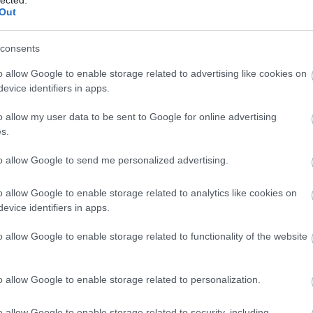
közönség köréből
című rovatban
Out
ő a zsidó temetőben
címmel megjelent
új adathoz juthatunk e szokatlan
consents
an. Deutsch szóvá tette a cikk
o allow Google to enable storage related to advertising like cookies on
Kárpátalja in
t tévedéseit is, és alapos magyarázatot
evice identifiers in apps.
Ungvári Nem
tek ismereteink e szokás hátterét
Ukrán-Magy
itz Sámuel miskolci főrabbinak e
Tudomány
o allow my user data to be sent to Google for online advertising
 megjelent nyilatkozatát is. A főrabbi
Kárpátaljai magyar 
s.
oktatás Ungváron Az 
 idején rendezett temetői esküvőt, s
Egyetem Ukrán-M
to allow Google to send me personalized advertising.
ze, adományokat gyűjtenek a szegények
Tudományos Intézet
t gyakorolnak, hogy az Isten is
szeptember 25-én j
nevén Mag
o allow Google to enable storage related to analytics like cookies on
választ kaphattunk, miért gyűjtött össze
evice identifiers in apps.
t.
o allow Google to enable storage related to functionality of the website
ch Jenő által idézett nyilatkozata
lapjában jelent meg, az
Esküvő a
A nevickei vár
 újságcikk témánk szempontjából nagyon
o allow Google to enable storage related to personalization.
Nevicke vára
datára: „E felvilágosítás után az elnök
legendák A nevicke
o allow Google to enable storage related to security, including