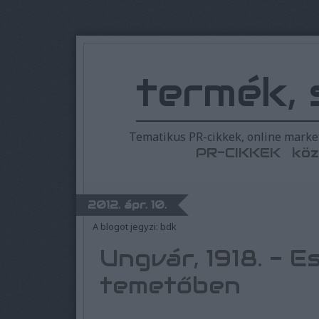
termék, 
Tematikus PR-cikkek, online market
PR-CIKKEK
köz
2012. ápr. 10.
A blogot jegyzi:
bdk
Ungvár, 1918. - E
temetőben