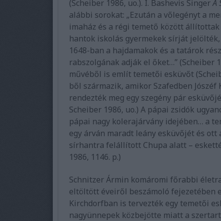
(Scheiber 1986, uo.). I. Bashevis Singer
A 
alábbi sorokat: „Ezután a vőlegényt a me
imaház és a régi temető között állítottak
hantok iskolás gyermekek sírját jelölték
1648-ban a hajdamakok és a tatárok rész
rabszolgának adják el őket…” (Scheiber 19
művéből is említ temetői esküvőt (Scheib
ből származik, amikor Szafedben Jószéf K
rendezték meg egy szegény pár esküvőjét 
Scheiber 1986, uo.) A pápai zsidók ugyan
pápai nagy kolerajárvány idejében… a te
egy árván maradt leány esküvőjét és ott 
sírhantra felállított Chupa alatt – esketté
1986, 1146. p.)
Schnitzer Ármin komáromi főrabbi életra
eltöltött éveiről beszámoló fejezetében e
Kirchdorfban is tervezték egy temetői e
nagyünnepek közbejötte miatt a szertartá