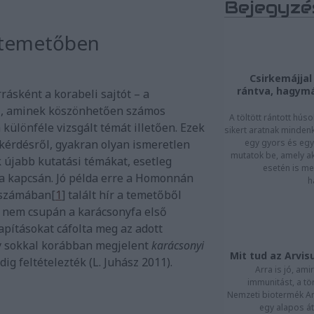
Bejegyzé
 temetőben
Csirkemájjal 
rántva, hagymá
ásként a korabeli sajtót – a
 –, aminek köszönhetően számos
A töltött rántott hús
ülönféle vizsgált témát illetően. Ezek
sikert aratnak minden
kérdésről, gyakran olyan ismeretlen
egy gyors és egy
mutatok be, amely a
 újabb kutatási témákat, esetleg
esetén is meg
a kapcsán. Jó példa erre a Homonnán
h
i számában
[
1
]
talált hír a temetőből
at nem csupán a karácsonyfa első
pításokat cáfolta meg az adott
y sokkal korábban megjelent
karácsonyi
Mit tud az Arvis
dig feltételezték (L. Juhász 2011).
Arra is jó, ami
immunitást, a tö
Nemzeti biotermék Ar
egy alapos át