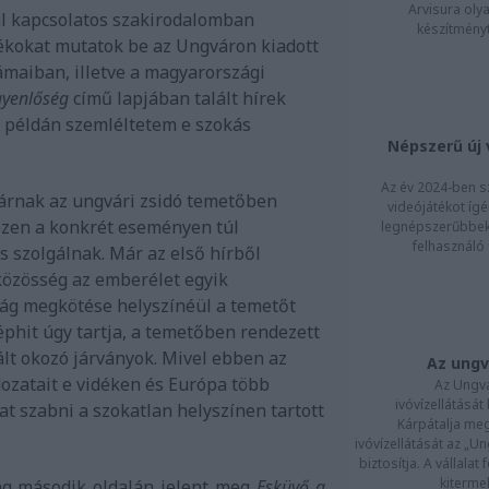
Arvisura oly
ral kapcsolatos szakirodalomban
készítményt
ékokat mutatok be az Ungváron kiadott
maiban, illetve a magyarországi
gyenlőség
című lapjában talált hírek
 példán szemléltetem e szokás
Népszerű új 
Az év 2024-ben 
párnak az ungvári zsidó temetőben
videójátékot ígér
ezen a konkrét eseményen túl
legnépszerűbbek,
felhasználó 
s szolgálnak. Már az első hírből
 közösség az emberélet egyik
ság megkötése helyszínéül a temetőt
néphit úgy tartja, a temetőben rendezett
lt okozó járványok. Mivel ebben az
Az ungv
ozatait e vidéken és Európa több
Az Ungv
ivóvízellátását 
at szabni a szokatlan helyszínen tartott
Kárpátalja me
ivóvízellátását az „U
biztosítja. A vállalat 
kitermel
ng második oldalán jelent meg
Esküvő a