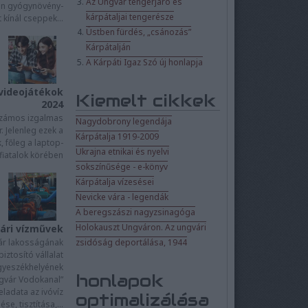
Az Ungvár tengerjáró és
an gyógynövény-
kárpátaljai tengerésze
 kínál cseppek...
Üstben fürdés, „csánozás”
Kárpátalján
A Kárpáti Igaz Szó új honlapja
videojátékok
Kiemelt cikkek
2024
számos izgalmas
Nagydobrony legendája
. Jelenleg ezek a
Kárpátalja 1919-2009
 főleg a laptop-
Ukrajna etnikai és nyelvi
fiatalok körében
sokszínűsége - e-könyv
Kárpátalja vízesései
Nevicke vára - legendák
A beregszászi nagyzsinagóga
Holokauszt Ungváron. Az ungvári
ári vízművek
ár lakosságának
zsidóság deportálása, 1944
biztosító vállalat
gyeszékhelyének
honlapok
ngvár Vodokanal”
feladata az ivóvíz
optimalizálása
ése, tisztítása,...