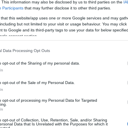
. This information may also be disclosed by us to third parties on the
IA
ak idején jóval kisebb
–
200 pengő
Participants
that may further disclose it to other third parties.
zeesketett pár, amely számára a
ben hihetünk a tudósítás szerzőjének,
 that this website/app uses one or more Google services and may gath
ős férj felkereste az ungvári „templomi
including but not limited to your visit or usage behaviour. You may click 
Kárpátalj
 to Google and its third-party tags to use your data for below specifi
zetet, azonban nem járt szerencsével.
Gyógyturizmus, egés
ogle consent section.
gyógyvizek Kárp
tani vőlegény kereskedősegéd,
életében komoly j
illetve társadalmi helyzetétől nem esik
l Data Processing Opt Outs
turizmusnak, ezen be
belföldi egé
plomi gyermek-énekkara” is, s a
Kárpátok gazd
o opt-out of the Sharing of my personal data.
ak mindenkinek ugyanabból a pohárból.
In
l kapcsolatban ironikusan megjegyzi:
ysoformra
[
5
]
költeni a szegény zsidóság
o opt-out of the Sale of my Personal Data.
litikai jellegű
–
kifogásolnivalója is
In
y bántott. Az alrabbi nagyon szépen
Kárpátal
Gyógyvizek Kárpátal
zabaduljon meg a spanyol járványtól.
to opt-out of processing my Personal Data for Targeted
sókban gazdag 
ing.
pen én, vagy más, amikor most minden
hatása. Kezelések Ás
In
a Kárpáto
hegységrendsze
o opt-out of Collection, Use, Retention, Sale, and/or Sharing
leggazdagabb ás
ersonal Data that Is Unrelated with the Purposes for which it
ő számban az ungvári zsidó hitközség
lected.