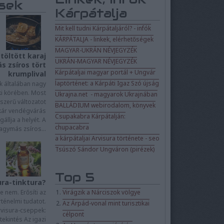
sek
Kárpátalja
Mit kell tudni Kárpátaljáról? - infók
KÁRPÁTALJA - linkek, elérhetőségek
MAGYAR-UKRÁN NÉVJEGYZÉK
töltött karaj
UKRÁN-MAGYAR NÉVJEGYZÉK
s zsíros tört
Kárpátaljai magyar portál + Ungvár
krumplival
laptörténet: a Kárpáti Igaz Szó újság
ok általában nagy
ki körében. Most
Ukrajna.net - magyarok Ukrajnában
szerű változatot
BALLÁDIUM webirodalom, könyvek
kár vendégvárás
Csupakabra Kárpátalján:
állja a helyét. A
chupacabra
agymás zsíros...
a kárpátaljai Arvisura története - seo
Tsúszó Sándor Ungváron (pirézek)
Top 5
ura-tinktura?
re nem. Erősíti az
Virágzik a Nárciszok völgye
rténelmi tudatot.
Az Árpád-vonal mint turisztikai
visura-cseppek:
célpont
tekintés Az igazi