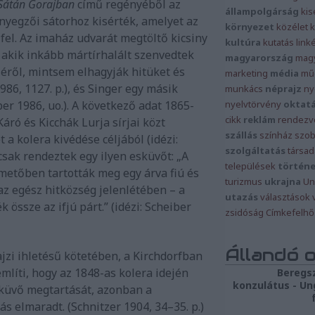
Sátán Gorajban
című regényéből az
állampolgárság
ki
nyegzői sátorhoz kisérték, amelyet az
környezet
közélet
k
 fel. Az imaház udvarát megtöltő kicsiny
kultúra
kutatás
link
, akik inkább mártírhalált szenvedtek
magyarország
mag
éről, mintsem elhagyják hitüket és
marketing
média
mű
86, 1127. p.), és Singer egy másik
munkács
néprajz
ny
er 1986, uo.). A következő adat 1865-
nyelvtörvény
oktat
cikk
reklám
rendezv
áró és Kicchák Lurja sírjai közt
szállás
színház
szob
a kolera kivédése céljából (idézi:
szolgáltatás
társa
csak rendeztek egy ilyen esküvőt: „A
települések
történ
metőben tartották meg egy árva fiú és
turizmus
ukrajna
Un
az egész hitközség jelenlétében – a
utazás
választások
k össze az ifjú párt.” (idézi: Scheiber
zsidóság
Címkefelhő
Állandó 
jzi ihletésű kötetében, a Kirchdorfban
mlíti, hogy az 1848-as kolera idején
Beregs
konzulátus - Un
sküvő megtartását, azonban a
s elmaradt. (Schnitzer 1904, 34–35. p.)