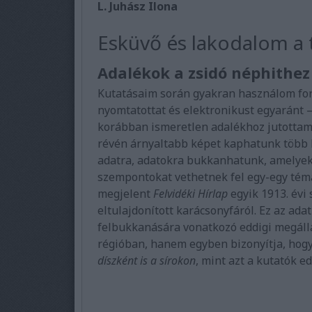
L. Juhász Ilona
Esküvő és lakodalom a
Adalékok a zsidó néphithez
Kutatásaim során gyakran használom forr
nyomtatottat és elektronikust egyaránt
korábban ismeretlen adalékhoz jutottam k
révén árnyaltabb képet kaphatunk több 
adatra, adatokra bukkanhatunk, amelyek
szempontokat vethetnek fel egy-egy tém
megjelent
Felvidéki Hírlap
egyik 1913. év
eltulajdonított karácsonyfáról. Ez az ad
felbukkanására vonatkozó eddigi megálla
régióban, hanem egyben bizonyítja, hog
díszként is a sírokon
, mint azt a kutatók ed