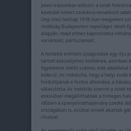
Jelen írásomban először a zsidó folklór
kevésbé ismert szokásra vonatkozó adal
Ung
című hetilap 1918-ban megjelent szá
zsidóság Budapesten napvilágot látott
E
alapján, majd ehhez kapcsolódva néhány
variánsait, párhuzamait.
A fentebb említett újságcikkek egy ifjú 
tartott esküvőjéhez kötődnek, azonban 
figyelemre méltó számos más adalékkal i
kiderül, mi indokolta, hogy a helyi zsidó
fordulójának e fontos állomása, a házas
választotta. Az indoklás szerint a zsidó 
esküvővel megállíthatóak a tömeges halá
időben a spanyolnáthajárvány szedte áld
országában is, ezúttal ennek akartak gát
rítussal.
Az eseményről szóló első híradás az U